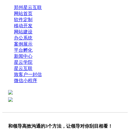
郑州星云互联
网站首页
软件定制
移动开发
网站建设
办公系统
案例展示
平台孵化
新闻中心
星云学院
星云互联
致客户一封信
微信小程序
全国热线：0371-61318821
分享
商务代表：18638013065
和领导高效沟通的3个方法，让领导对你刮目相看！