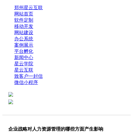
郑州星云互联
网站首页
软件定制
移动开发
网站建设
办公系统
案例展示
平台孵化
新闻中心
星云学院
星云互联
致客户一封信
微信小程序
全国热线：0371-61318821
分享
商务代表：18638013065
企业战略对人力资源管理的哪些方面产生影响