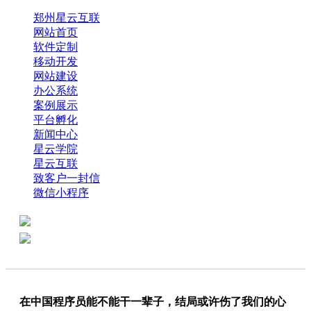
郑州星云互联
网站首页
软件定制
移动开发
网站建设
办公系统
案例展示
平台孵化
新闻中心
星云学院
星云互联
致客户一封信
微信小程序
全国热线：0371-61318821
分享
商务代表：18638013065
在中国程序员能不能干一辈子，结局或许伤了我们的心