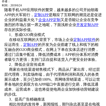
作者：
时间：2019/6/24
随着手机APP应用软件的繁荣，越来越多的公司开始朝着
APP的大军前行，
定制APP
是顺应了互联网的潮流还是促进
企业的利益最大化？
企业APP定制
又是否能让企业在竞争
激烈的市场占据一席之地呢，下面浅析企业
开发定制APP
存在的实际价值。
1、形成O2O商业模式
在移动互联网的大背景下，市场上企业
定制APP软件
的
应运而生，
定制APP
的开发为企业搭建了线上和线下的相
互融合的O2O商业模式，在网上下单在实体店进行消费，
通过门店集中配送，降低消费成本；APP积分体系对消费
者吸引力更强；支持门店自提和送货入户更安全好体验。
2、降低企业宣传成本
商家在传统渠道销售模式下，商品从厂家出库，经过层
层代理商，到卖场终端，由于代理商利润和高投入的各类
展示成本，至少已加价100%。而网络营销渠道，可以让世
界各地的交易双方在APP端口中直接进行交易，降低流通
成本、运营成本，这也将促使电商企业加快移动营销建设
的步伐。
3、提高广告精确推送
相比传统的发传单，新闻报纸，期刊杂志甚至是在电视