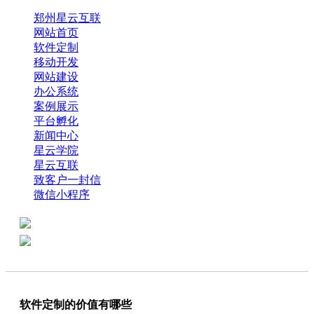
郑州星云互联
网站首页
软件定制
移动开发
网站建设
办公系统
案例展示
平台孵化
新闻中心
星云学院
星云互联
致客户一封信
微信小程序
全国热线：0371-61318821
分享
商务代表：18638013065
软件定制的价值有哪些