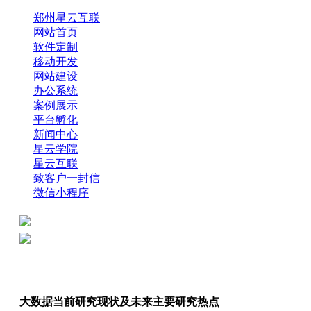
郑州星云互联
网站首页
软件定制
移动开发
网站建设
办公系统
案例展示
平台孵化
新闻中心
星云学院
星云互联
致客户一封信
微信小程序
全国热线：0371-61318821
分享
商务代表：18638013065
大数据当前研究现状及未来主要研究热点