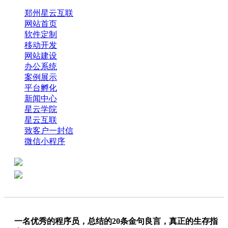
郑州星云互联
网站首页
软件定制
移动开发
网站建设
办公系统
案例展示
平台孵化
新闻中心
星云学院
星云互联
致客户一封信
微信小程序
全国热线：0371-61318821
分享
商务代表：18638013065
一名优秀的程序员，总结的20条金句良言，真正的生存指