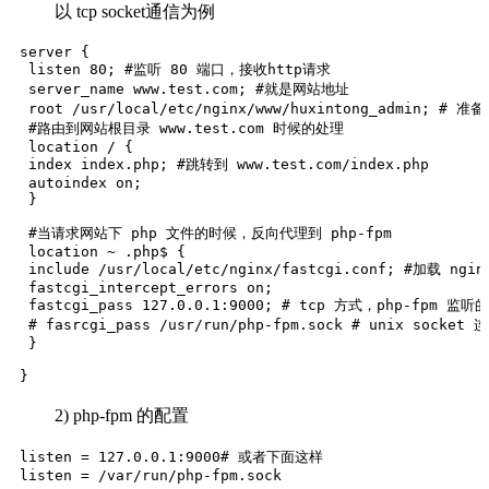
以 tcp socket通信为例
server { 

 listen 80; #监听 80 端口，接收http请求

 server_name www.test.com; #就是网站地址

 root /usr/local/etc/nginx/www/huxintong_admin; #
 #路由到网站根目录 www.test.com 时候的处理

 location / { 

 index index.php; #跳转到 www.test.com/index.php

 autoindex on;

 } 

 #当请求网站下 php 文件的时候，反向代理到 php-fpm

 location ~ .php$ { 

 include /usr/local/etc/nginx/fastcgi.conf; #加载 ngin
 fastcgi_intercept_errors on; 

 fastcgi_pass 127.0.0.1:9000; # tcp 方式，php-fpm 监
 # fasrcgi_pass /usr/run/php-fpm.sock # unix socket 
 }

}
2) php-fpm 的配置
listen = 127.0.0.1:9000# 或者下面这样

listen = /var/run/php-fpm.sock