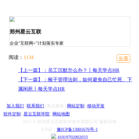
郑州星云互联
企业“互联网+”计划落实专家
阅读：
1134
分享
【上一篇】：员工沉默怎么办？丨每天学点HR
【下一篇】：猴子管理法则，如何避免自己忙死、下
属闲死丨每天学点HR
|
|
|
|
加入我们
联系我们
售后服务
网站定制
移动开发
|
|
软件定制
星云互联学院
网站地图
2015 © 郑州星云互联软件技术有限公司 版权所有
ICP证：
豫ICP备13001676号-1
41019702002033