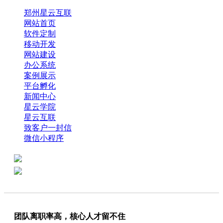
郑州星云互联
网站首页
软件定制
移动开发
网站建设
办公系统
案例展示
平台孵化
新闻中心
星云学院
星云互联
致客户一封信
微信小程序
全国热线：0371-61318821
分享
商务代表：18638013065
团队离职率高，核心人才留不住