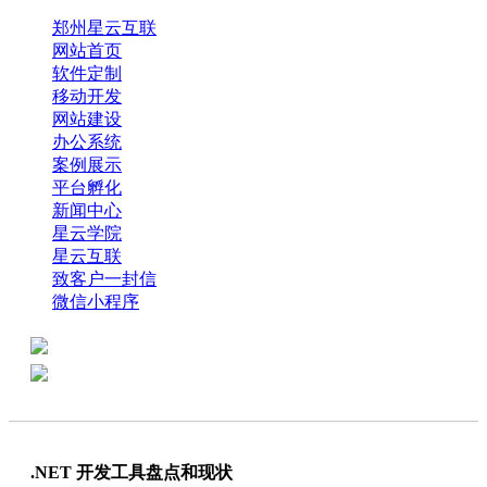
郑州星云互联
网站首页
软件定制
移动开发
网站建设
办公系统
案例展示
平台孵化
新闻中心
星云学院
星云互联
致客户一封信
微信小程序
全国热线：0371-61318821
分享
商务代表：18638013065
.NET 开发工具盘点和现状