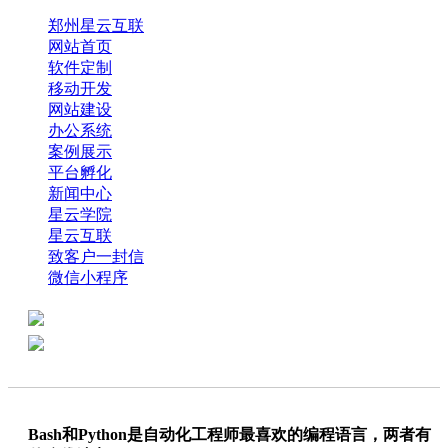
郑州星云互联
网站首页
软件定制
移动开发
网站建设
办公系统
案例展示
平台孵化
新闻中心
星云学院
星云互联
致客户一封信
微信小程序
全国热线：0371-61318821
分享
商务代表：18638013065
Bash和Python是自动化工程师最喜欢的编程语言，两者有