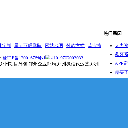
热门新闻
人力
件定制
|
星云互联学院
|
网站地图
|
付款方式
|
营业执
蓝牙系
：
豫ICP备13001676号-1
41019702002033
APP
,郑州项目外包,郑州企业邮局,郑州微信代运营,郑州
需要了
服务
在AP
接到
新零
十年
小程序