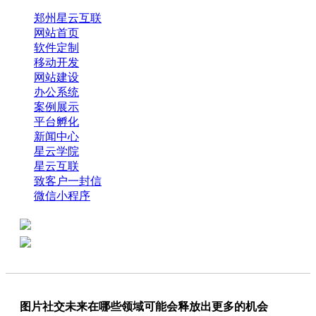
郑州星云互联
网站首页
软件定制
移动开发
网站建设
办公系统
案例展示
平台孵化
新闻中心
星云学院
星云互联
致客户一封信
微信小程序
全国热线：0371-61318821
分享
商务代表：18638013065
图片社交未来在哪些领域可能会释放出更多的机会