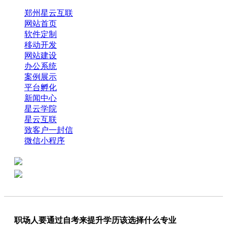
郑州星云互联
网站首页
软件定制
移动开发
网站建设
办公系统
案例展示
平台孵化
新闻中心
星云学院
星云互联
致客户一封信
微信小程序
全国热线：0371-61318821
分享
商务代表：18638013065
职场人要通过自考来提升学历该选择什么专业