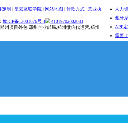
人力
件定制
|
星云互联学院
|
网站地图
|
付款方式
|
营业执
蓝牙系
：
豫ICP备13001676号-1
41019702002033
APP
,郑州项目外包,郑州企业邮局,郑州微信代运营,郑州
需要了
服务
在AP
接到
新零
十年
小程序